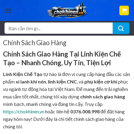
Bỏ
qua
nội
dung
Tìm
kiếm:
Chính Sách Giao Hàng
Chính Sách Giao Hàng Tại Linh Kiện Chế
Tạo – Nhanh Chóng, Uy Tín, Tiện Lợi
Linh Kiện Chế Tạo
tự hào là đơn vị cung cấp hàng đầu các sản
phẩm
xi lanh khí nén
,
linh kiện CNC
, và
phụ kiện cơ khí
phục
vụ ngành tự động hóa tại Việt Nam. Để mang đến trải nghiệm
mua sắm tốt nhất, chúng tôi xây dựng
chính sách giao hàng
minh bạch, nhanh chóng và đáng tin cậy. Truy cập
https://chokhinen.vn
hoặc liên hệ
0376.008.998
để đặt hàng
ngay hôm nay! Dưới đây là chi tiết chính sách giao hàng của
chúng tôi.