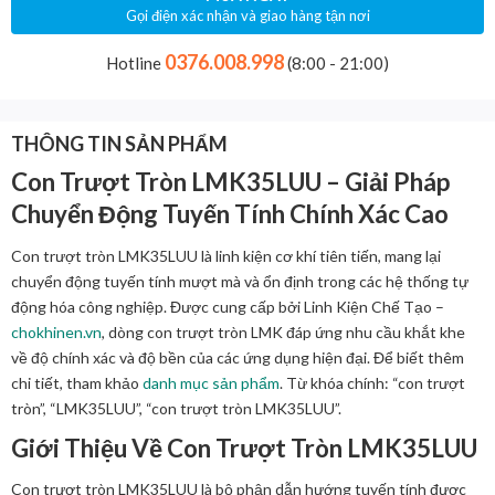
Gọi điện xác nhận và giao hàng tận nơi
0376.008.998
Hotline
(8:00 - 21:00)
THÔNG TIN SẢN PHẨM
Con Trượt Tròn LMK35LUU – Giải Pháp
Chuyển Động Tuyến Tính Chính Xác Cao
Con trượt tròn LMK35LUU là linh kiện cơ khí tiên tiến, mang lại
chuyển động tuyến tính mượt mà và ổn định trong các hệ thống tự
động hóa công nghiệp. Được cung cấp bởi Linh Kiện Chế Tạo –
chokhinen.vn
, dòng con trượt tròn LMK đáp ứng nhu cầu khắt khe
về độ chính xác và độ bền của các ứng dụng hiện đại. Để biết thêm
chi tiết, tham khảo
danh mục sản phẩm
. Từ khóa chính: “con trượt
tròn”, “LMK35LUU”, “con trượt tròn LMK35LUU”.
Giới Thiệu Về Con Trượt Tròn LMK35LUU
Con trượt tròn LMK35LUU là bộ phận dẫn hướng tuyến tính được