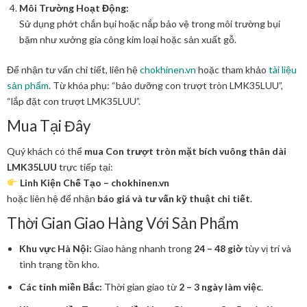
Môi Trường Hoạt Động:
Sử dụng phớt chắn bụi hoặc nắp bảo vệ trong môi trường bụi
bặm như xưởng gia công kim loại hoặc sản xuất gỗ.
Để nhận tư vấn chi tiết, liên hệ
chokhinen.vn
hoặc tham khảo
tài liệu
sản phẩm
. Từ khóa phụ: “bảo dưỡng con trượt tròn LMK35LUU”,
“lắp đặt con trượt LMK35LUU”.
Mua Tại Đây
Quý khách có thể
mua Con trượt tròn mặt bích vuông thân dài
LMK35LUU
trực tiếp tại:
Linh Kiện Chế Tạo – chokhinen.vn
hoặc liên hệ để nhận
báo giá và tư vấn kỹ thuật chi tiết
.
Thời Gian Giao Hàng Với Sản Phẩm
Khu vực Hà Nội:
Giao hàng nhanh trong
24 – 48 giờ
tùy vị trí và
tình trạng tồn kho.
Các tỉnh miền Bắc:
Thời gian giao từ
2 – 3 ngày làm việc
.