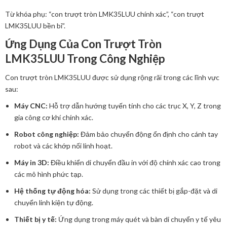
Từ khóa phụ: “con trượt tròn LMK35LUU chính xác”, “con trượt
LMK35LUU bền bỉ”.
Ứng Dụng Của Con Trượt Tròn
LMK35LUU Trong Công Nghiệp
Con trượt tròn LMK35LUU được sử dụng rộng rãi trong các lĩnh vực
sau:
Máy CNC:
Hỗ trợ dẫn hướng tuyến tính cho các trục X, Y, Z trong
gia công cơ khí chính xác.
Robot công nghiệp:
Đảm bảo chuyển động ổn định cho cánh tay
robot và các khớp nối linh hoạt.
Máy in 3D:
Điều khiển di chuyển đầu in với độ chính xác cao trong
các mô hình phức tạp.
Hệ thống tự động hóa:
Sử dụng trong các thiết bị gắp-đặt và di
chuyển linh kiện tự động.
Thiết bị y tế:
Ứng dụng trong máy quét và bàn di chuyển y tế yêu