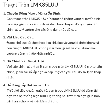
Trượt Tròn LMK35LUU
Chuyển Động Mượt Mà và Ổn Định:
Con trượt tròn LMK35LUU sử dụng hệ thống vòng bi tuyến tính
cao cấp, giảm ma sát tối đa và đảm bảo chuyển động tuyến tính
chính xác, lý tưởng cho các ứng dụng tốc độ cao.
Vật Liệu Cao Cấp:
Được chế tạo từ thép hợp kim chịu lực và vòng bi thép không gỉ,
con trượt LMK35LUU chống mài mòn, gỉ sét và chịu được môi
trường công nghiệp khắc nghiệt.
Độ Chính Xác Vượt Trội:
Với cấp chính xác H và P, con trượt tròn LMK35LUU hỗ trợ tự căn
chỉnh, giảm sai số lắp đặt và đáp ứng các yêu cầu độ sai lệch thấp
nhất.
Dễ Dàng Lắp Đặt và Bảo Trì:
Thiết kế tiêu chuẩn quốc tế, con trượt LMK35LUU dễ dàng tích
hợp vào hệ thống hiện hữu. Hệ thống bôi trơn tích hợp giúp bảo
trì nhanh chóng và tiết kiệm chi phí.