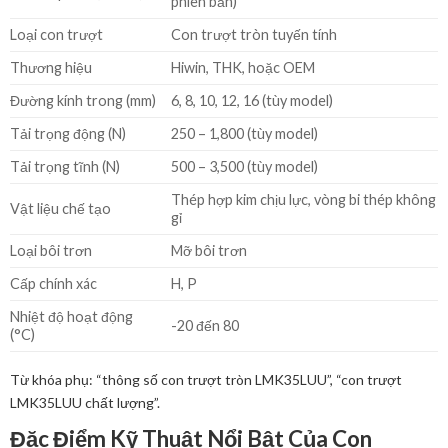
phiên bản)
Loại con trượt
Con trượt tròn tuyến tính
Thương hiệu
Hiwin, THK, hoặc OEM
Đường kính trong (mm)
6, 8, 10, 12, 16 (tùy model)
Tải trọng động (N)
250 – 1,800 (tùy model)
Tải trọng tĩnh (N)
500 – 3,500 (tùy model)
Thép hợp kim chịu lực, vòng bi thép không
Vật liệu chế tạo
gỉ
Loại bôi trơn
Mỡ bôi trơn
Cấp chính xác
H, P
Nhiệt độ hoạt động
-20 đến 80
(°C)
Từ khóa phụ: “thông số con trượt tròn LMK35LUU”, “con trượt
LMK35LUU chất lượng”.
Đặc Điểm Kỹ Thuật Nổi Bật Của Con