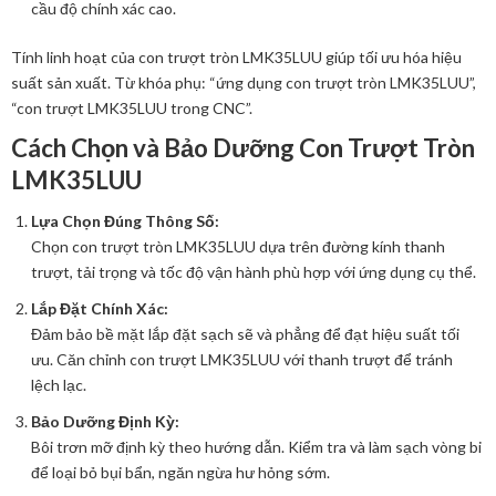
cầu độ chính xác cao.
Tính linh hoạt của con trượt tròn LMK35LUU giúp tối ưu hóa hiệu
suất sản xuất. Từ khóa phụ: “ứng dụng con trượt tròn LMK35LUU”,
“con trượt LMK35LUU trong CNC”.
Cách Chọn và Bảo Dưỡng Con Trượt Tròn
LMK35LUU
Lựa Chọn Đúng Thông Số:
Chọn con trượt tròn LMK35LUU dựa trên đường kính thanh
trượt, tải trọng và tốc độ vận hành phù hợp với ứng dụng cụ thể.
Lắp Đặt Chính Xác:
Đảm bảo bề mặt lắp đặt sạch sẽ và phẳng để đạt hiệu suất tối
ưu. Căn chỉnh con trượt LMK35LUU với thanh trượt để tránh
lệch lạc.
Bảo Dưỡng Định Kỳ:
Bôi trơn mỡ định kỳ theo hướng dẫn. Kiểm tra và làm sạch vòng bi
để loại bỏ bụi bẩn, ngăn ngừa hư hỏng sớm.