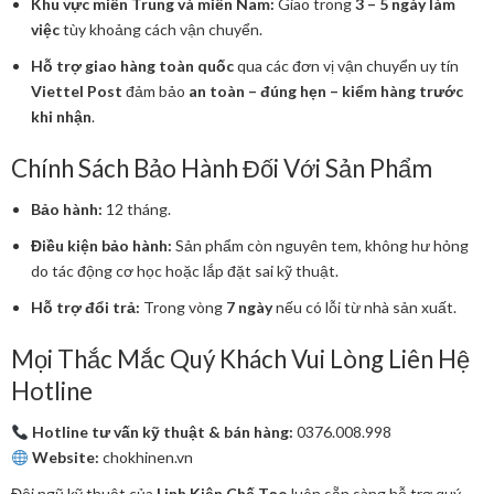
Khu vực miền Trung và miền Nam:
Giao trong
3 – 5 ngày làm
việc
tùy khoảng cách vận chuyển.
Hỗ trợ giao hàng toàn quốc
qua các đơn vị vận chuyển uy tín
Viettel Post
đảm bảo
an toàn – đúng hẹn – kiểm hàng trước
khi nhận
.
Chính Sách Bảo Hành Đối Với Sản Phẩm
Bảo hành:
12 tháng.
Điều kiện bảo hành:
Sản phẩm còn nguyên tem, không hư hỏng
do tác động cơ học hoặc lắp đặt sai kỹ thuật.
Hỗ trợ đổi trả:
Trong vòng
7 ngày
nếu có lỗi từ nhà sản xuất.
Mọi Thắc Mắc Quý Khách Vui Lòng Liên Hệ
Hotline
Hotline tư vấn kỹ thuật & bán hàng:
0376.008.998
Website:
chokhinen.vn
Đội ngũ kỹ thuật của
Linh Kiện Chế Tạo
luôn sẵn sàng hỗ trợ quý