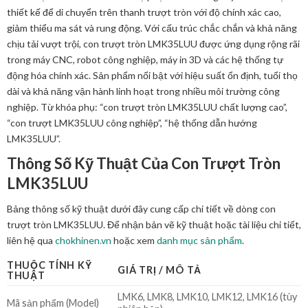
thiết kế để di chuyển trên thanh trượt tròn với độ chính xác cao,
giảm thiểu ma sát và rung động. Với cấu trúc chắc chắn và khả năng
chịu tải vượt trội, con trượt tròn LMK35LUU được ứng dụng rộng rãi
trong máy CNC, robot công nghiệp, máy in 3D và các hệ thống tự
động hóa chính xác. Sản phẩm nổi bật với hiệu suất ổn định, tuổi thọ
dài và khả năng vận hành linh hoạt trong nhiều môi trường công
nghiệp. Từ khóa phụ: “con trượt tròn LMK35LUU chất lượng cao”,
“con trượt LMK35LUU công nghiệp”, “hệ thống dẫn hướng
LMK35LUU”.
Thông Số Kỹ Thuật Của Con Trượt Tròn
LMK35LUU
Bảng thông số kỹ thuật dưới đây cung cấp chi tiết về dòng con
trượt tròn LMK35LUU. Để nhận bản vẽ kỹ thuật hoặc tài liệu chi tiết,
liên hệ qua
chokhinen.vn
hoặc xem
danh mục sản phẩm
.
THUỘC TÍNH KỸ
GIÁ TRỊ / MÔ TẢ
THUẬT
LMK6, LMK8, LMK10, LMK12, LMK16 (tùy
Mã sản phẩm (Model)