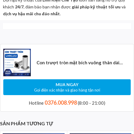
khách
24/7
, đảm bảo bạn nhận được
giải pháp kỹ thuật tối ưu
và
dịch vụ hậu mãi chu đáo nhất
.
Con trượt tròn mặt bích vuông thân dài
LMK35LUU (Bi trượt tròn)
MUA NGAY
Gọi điện xác nhận và giao hàng tận nơi
0376.008.998
Hotline
(8:00 - 21:00)
SẢN PHẨM TƯƠNG TỰ