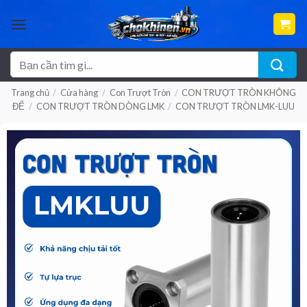
Bỏ
qua
nội
dung
Tìm
kiếm:
Trang chủ
/
Cửa hàng
/
Con Trượt Tròn
/
CON TRƯỢT TRÒN KHÔNG
ĐẾ
/
CON TRƯỢT TRÒN DÒNG LMK
/
CON TRƯỢT TRÒN LMK-LUU