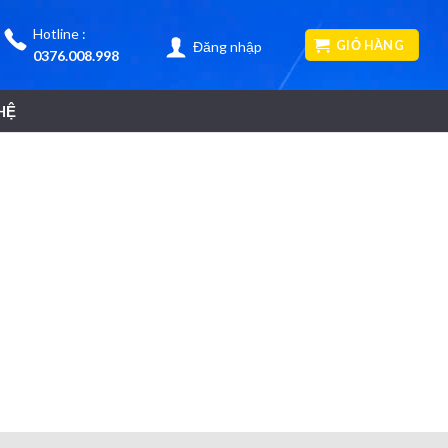
Hotline :
GIỎ HÀNG
Đăng nhập
0376.008.998
HỆ