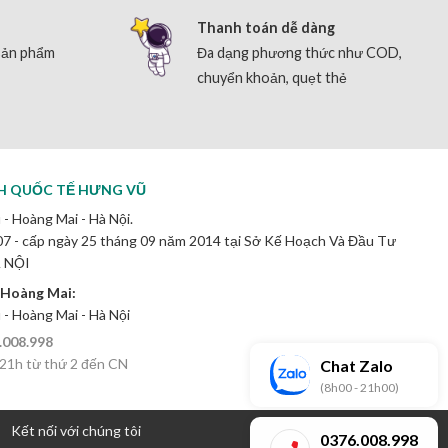
Thanh toán dễ dàng
sản phẩm
Đa dạng phương thức như COD,
chuyển khoản, quẹt thẻ
H QUỐC TẾ HƯNG VŨ
 - Hoàng Mai - Hà Nội.
 - cấp ngày 25 tháng 09 năm 2014 tại Sở Kế Hoạch Và Đầu Tư
 NỘI
 Hoàng Mai:
ú - Hoàng Mai - Hà Nội
.008.998
 21h từ thứ 2 đến CN
Chat Zalo
(8h00 - 21h00)
Kết nối với chúng tôi
0376.008.998