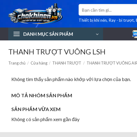
Bỏ
Tìm
qua
kiếm:
nội
Thiết bị khí nén, Ray - bi trượt,
dung
DANH MỤC SẢN PHẨM
THANH TRƯỢT VUÔNG LSH
Trang chủ
/
Cửa hàng
/
THANH TRƯỢT
/
THANH TRƯỢT VUÔNG AI
Không tìm thấy sản phẩm nào khớp với lựa chọn của bạn.
MÔ TẢ NHÓM SẢN PHẨM
SẢN PHẨM VỪA XEM
Không có sản phẩm xem gần đây