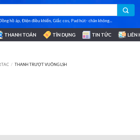
 Đồng hồ áp, Điện điều khiển, Giắc cos, Pad hút- chân không...
THANH TOÁN
TÍN DỤNG
TIN TỨC
LIÊN 
RTAC
/
THANH TRƯỢT VUÔNG LSH