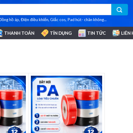
 Đồng hồ áp, Điện điều khiển, Giắc cos, Pad hút- chân không...
THANH TOÁN
TÍN DỤNG
TIN TỨC
LIÊN 