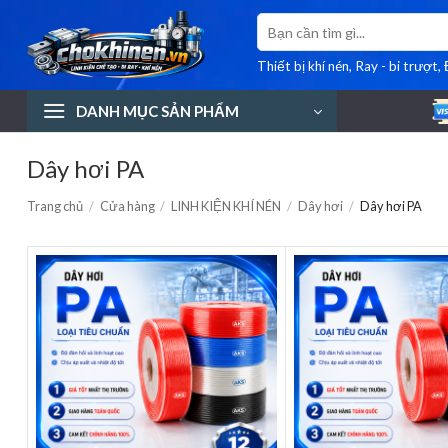
Bỏ
Tìm
qua
kiếm:
nội
Thiết bị khí nén, Ray - bi trượt,
dung
DANH MỤC SẢN PHẨM
Dây hơi PA
Trang chủ
/
Cửa hàng
/
LINH KIỆN KHÍ NÉN
/
Dây hơi
/
Dây hơi PA