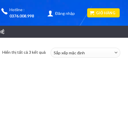
Hotline :
GIỎ HÀNG
Đăng nhập
0376.008.998
HỆ
Hiển thị tất cả 3 kết quả