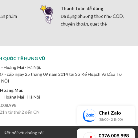
Thanh toán dễ dàng
sản phẩm
Đa dạng phương thức như COD,
chuyển khoản, quẹt thẻ
H QUỐC TẾ HƯNG VŨ
 - Hoàng Mai - Hà Nội.
 - cấp ngày 25 tháng 09 năm 2014 tại Sở Kế Hoạch Và Đầu Tư
 NỘI
 Hoàng Mai:
ú - Hoàng Mai - Hà Nội
.008.998
 21h từ thứ 2 đến CN
Chat Zalo
(8h00 - 21h00)
Kết nối với chúng tôi
0376.008.998