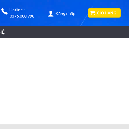
Hotline :
GIỎ HÀNG
Đăng nhập
0376.008.998
HỆ