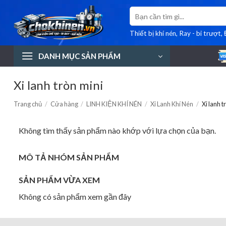
Bỏ
Tìm
qua
kiếm:
nội
Thiết bị khí nén, Ray - bi trượt,
dung
DANH MỤC SẢN PHẨM
Xi lanh tròn mini
Trang chủ
/
Cửa hàng
/
LINH KIỆN KHÍ NÉN
/
Xi Lanh Khí Nén
/
Xi lanh t
Không tìm thấy sản phẩm nào khớp với lựa chọn của bạn.
MÔ TẢ NHÓM SẢN PHẨM
SẢN PHẨM VỪA XEM
Không có sản phẩm xem gần đây