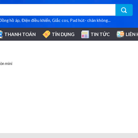
 Đồng hồ áp, Điện điều khiển, Giắc cos, Pad hút- chân không...
THANH TOÁN
TÍN DỤNG
TIN TỨC
LIÊN 
ròn mini