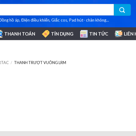
 Đồng hồ áp, Điện điều khiển, Giắc cos, Pad hút- chân không...
THANH TOÁN
TÍN DỤNG
TIN TỨC
LIÊN 
RTAC
/
THANH TRƯỢT VUÔNG LRM