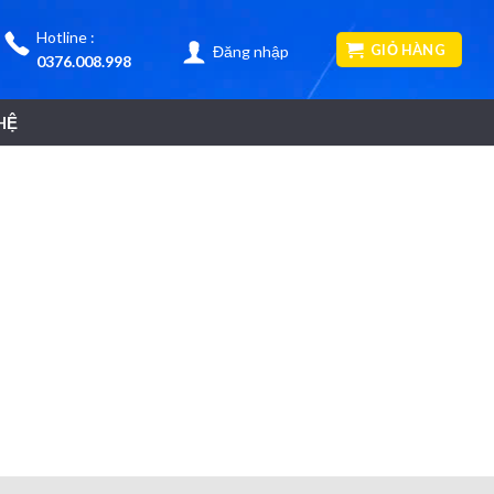
Hotline :
GIỎ HÀNG
Đăng nhập
0376.008.998
HỆ