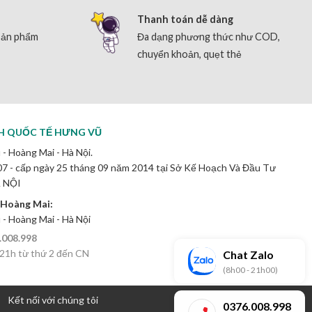
Thanh toán dễ dàng
sản phẩm
Đa dạng phương thức như COD,
chuyển khoản, quẹt thẻ
H QUỐC TẾ HƯNG VŨ
 - Hoàng Mai - Hà Nội.
 - cấp ngày 25 tháng 09 năm 2014 tại Sở Kế Hoạch Và Đầu Tư
 NỘI
 Hoàng Mai:
ú - Hoàng Mai - Hà Nội
.008.998
 21h từ thứ 2 đến CN
Chat Zalo
(8h00 - 21h00)
Kết nối với chúng tôi
0376.008.998