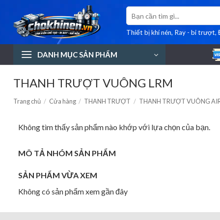
Bỏ
Tìm
qua
kiếm:
nội
Thiết bị khí nén, Ray - bi trượt,
dung
DANH MỤC SẢN PHẨM
THANH TRƯỢT VUÔNG LRM
Trang chủ
/
Cửa hàng
/
THANH TRƯỢT
/
THANH TRƯỢT VUÔNG AI
Không tìm thấy sản phẩm nào khớp với lựa chọn của bạn.
MÔ TẢ NHÓM SẢN PHẨM
SẢN PHẨM VỪA XEM
Không có sản phẩm xem gần đây