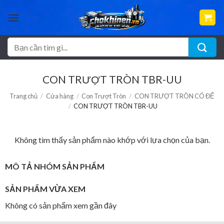
Bỏ
qua
nội
dung
Tìm
kiếm:
CON TRƯỢT TRÒN TBR-UU
Trang chủ
/
Cửa hàng
/
Con Trượt Tròn
/
CON TRƯỢT TRÒN CÓ ĐẾ
/
CON TRƯỢT TRÒN TBR-UU
Không tìm thấy sản phẩm nào khớp với lựa chọn của bạn.
MÔ TẢ NHÓM SẢN PHẨM
SẢN PHẨM VỪA XEM
Không có sản phẩm xem gần đây