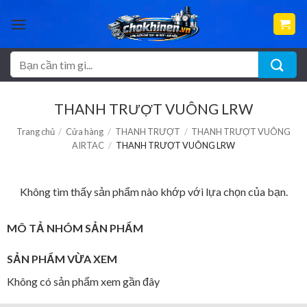
Bỏ
qua
nội
dung
Tìm
kiếm:
THANH TRƯỢT VUÔNG LRW
Trang chủ
/
Cửa hàng
/
THANH TRƯỢT
/
THANH TRƯỢT VUÔNG
AIRTAC
/
THANH TRƯỢT VUÔNG LRW
Không tìm thấy sản phẩm nào khớp với lựa chọn của bạn.
MÔ TẢ NHÓM SẢN PHẨM
SẢN PHẨM VỪA XEM
Không có sản phẩm xem gần đây