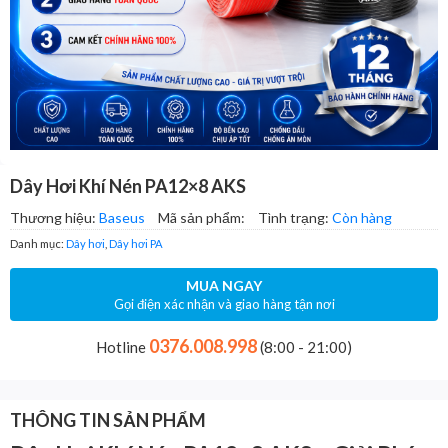
Dây Hơi Khí Nén PA12×8 AKS
Thương hiệu:
Baseus
Mã sản phẩm:
Tình trạng:
Còn hàng
Danh mục:
Dây hơi
,
Dây hơi PA
MUA NGAY
Gọi điện xác nhận và giao hàng tận nơi
0376.008.998
Hotline
(8:00 - 21:00)
THÔNG TIN SẢN PHẨM