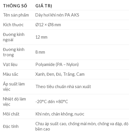
THÔNG SỐ
GIÁ TRỊ
Tên sản phẩm
Dây hơi khí nén PA AKS
Kích thước
Ø12 × Ø8 mm
Đường kính
12 mm
ngoài
Đường kính
8 mm
trong
Vật liệu
Polyamide (PA – Nylon)
Màu sắc
Xanh, Đen, Đỏ, Trắng, Cam
Áp suất làm
Theo tiêu chuẩn nhà sản xuất
việc
Nhiệt độ làm
-20°C đến +80°C
việc
Môi chất
Khí nén, chân không, nước
Chịu áp suất cao, chống mài mòn, chống va đập, độ
Đặc tính
bền cao