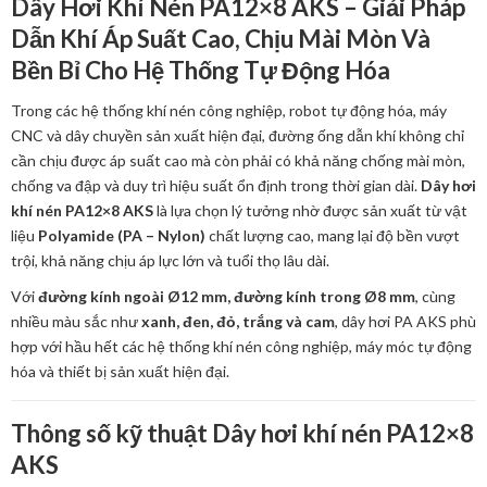
Dây Hơi Khí Nén PA12×8 AKS – Giải Pháp
Dẫn Khí Áp Suất Cao, Chịu Mài Mòn Và
Bền Bỉ Cho Hệ Thống Tự Động Hóa
Trong các hệ thống khí nén công nghiệp, robot tự động hóa, máy
CNC và dây chuyền sản xuất hiện đại, đường ống dẫn khí không chỉ
cần chịu được áp suất cao mà còn phải có khả năng chống mài mòn,
chống va đập và duy trì hiệu suất ổn định trong thời gian dài.
Dây hơi
khí nén PA12×8 AKS
là lựa chọn lý tưởng nhờ được sản xuất từ vật
liệu
Polyamide (PA – Nylon)
chất lượng cao, mang lại độ bền vượt
trội, khả năng chịu áp lực lớn và tuổi thọ lâu dài.
Với
đường kính ngoài Ø12 mm, đường kính trong Ø8 mm
, cùng
nhiều màu sắc như
xanh, đen, đỏ, trắng và cam
, dây hơi PA AKS phù
hợp với hầu hết các hệ thống khí nén công nghiệp, máy móc tự động
hóa và thiết bị sản xuất hiện đại.
Thông số kỹ thuật Dây hơi khí nén PA12×8
AKS