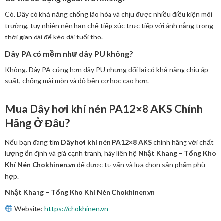
Có. Dây có khả năng chống lão hóa và chịu được nhiều điều kiện môi
trường, tuy nhiên nên hạn chế tiếp xúc trực tiếp với ánh nắng trong
thời gian dài để kéo dài tuổi thọ.
Dây PA có mềm như dây PU không?
Không. Dây PA cứng hơn dây PU nhưng đổi lại có khả năng chịu áp
suất, chống mài mòn và độ bền cơ học cao hơn.
Mua Dây hơi khí nén PA12×8 AKS Chính
Hãng Ở Đâu?
Nếu bạn đang tìm
Dây hơi khí nén PA12×8 AKS
chính hãng với chất
lượng ổn định và giá cạnh tranh, hãy liên hệ
Nhật Khang – Tổng Kho
Khí Nén Chokhinen.vn
để được tư vấn và lựa chọn sản phẩm phù
hợp.
Nhật Khang – Tổng Kho Khí Nén Chokhinen.vn
Website:
https://chokhinen.vn