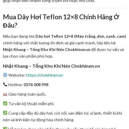
giúp nhận biết nhanh từng tuyến khí hoặc môi chất.
Mua Dây Hơi Teflon 12×8 Chính Hãng Ở
Đâu?
Nếu bạn đang tìm
Dây hơi Teflon 12×8 (Màu trắng, đen, xanh, cam)
chính hãng với chất lượng ổn định và giá cạnh tranh, hãy liên hệ
Nhật Khang – Tổng Kho Khí Nén Chokhinen.vn
để được tư vấn và
lựa chọn sản phẩm phù hợp.
Nhật Khang – Tổng Kho Khí Nén Chokhinen.vn
Website:
https://chokhinen.vn
Hotline:
0376 008 998
Giao hàng toàn quốc.
Tư vấn kỹ thuật miễn phí.
Cung cấp đầy đủ dây hơi, cút nối, van điện từ, xi lanh, thiết bị khí
nén và linh kiện tự động hóa chính hãng.