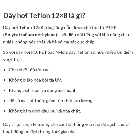
Dây hơi Teflon 12×8 là gì?
Dây hơi
Teflon 12×8
là loại ống dẫn được chế tạo từ
PTFE
(Polytetrafluoroethylene)
– vật liệu nổi tiếng với khả năng chịu
nhiệt, chống hóa chất và hệ số ma sát cực thấp.
So với dây hơi PU, PE hoặc Nylon, dây Teflon sở hữu nhiều ưu điểm
vượt trội:
Chịu nhiệt độ rất cao.
Không bị lão hóa bởi tia UV.
Kháng axit, kiềm và dung môi mạnh.
Hệ số ma sát thấp, giảm tổn thất lưu lượng.
Không bám dính dầu, bụi và hóa chất.
Đây là lựa chọn lý tưởng cho các hệ thống yêu cầu độ sạch cao và
hoạt động ổn định trong thời gian dài.