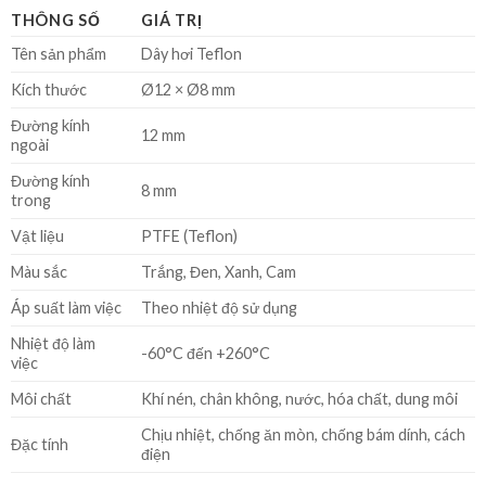
THÔNG SỐ
GIÁ TRỊ
Tên sản phẩm
Dây hơi Teflon
Kích thước
Ø12 × Ø8 mm
Đường kính
12 mm
ngoài
Đường kính
8 mm
trong
Vật liệu
PTFE (Teflon)
Màu sắc
Trắng, Đen, Xanh, Cam
Áp suất làm việc
Theo nhiệt độ sử dụng
Nhiệt độ làm
-60°C đến +260°C
việc
Môi chất
Khí nén, chân không, nước, hóa chất, dung môi
Chịu nhiệt, chống ăn mòn, chống bám dính, cách
Đặc tính
điện