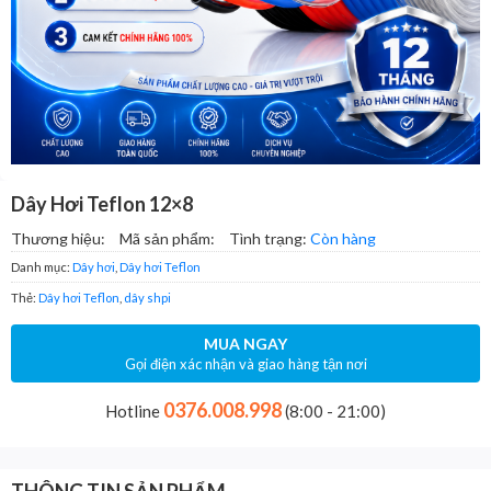
Dây Hơi Teflon 12×8
Thương hiệu:
Mã sản phẩm:
Tình trạng:
Còn hàng
Danh mục:
Dây hơi
,
Dây hơi Teflon
Thẻ:
Dây hơi Teflon
,
dây shpi
MUA NGAY
Gọi điện xác nhận và giao hàng tận nơi
0376.008.998
Hotline
(8:00 - 21:00)
THÔNG TIN SẢN PHẨM