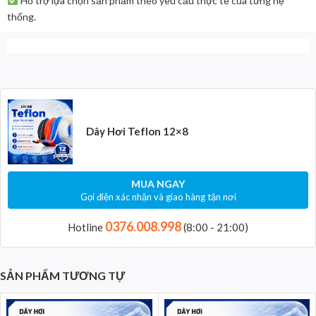
Hỗ trợ lựa chọn sản phẩm theo yêu cầu thực tế của từng hệ
thống.
Dây Hơi Teflon 12×8
MUA NGAY
Gọi điện xác nhận và giao hàng tận nơi
0376.008.998
Hotline
(8:00 - 21:00)
SẢN PHẨM TƯƠNG TỰ