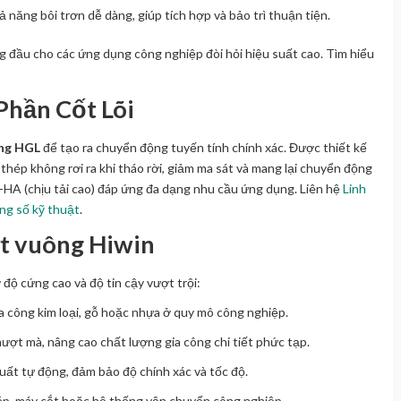
hả năng bôi trơn dễ dàng, giúp tích hợp và bảo trì thuận tiện.
g đầu cho các ứng dụng công nghiệp đòi hỏi hiệu suất cao. Tìm hiểu
Phần Cốt Lõi
ông HGL
để tạo ra chuyển động tuyến tính chính xác. Được thiết kế
 thép không rơi ra khi tháo rời, giảm ma sát và mang lại chuyển động
L-HA (chịu tải cao) đáp ứng đa dạng nhu cầu ứng dụng. Liên hệ
Linh
ng số kỹ thuật
.
t vuông Hiwin
độ cứng cao và độ tin cậy vượt trội:
ia công kim loại, gỗ hoặc nhựa ở quy mô công nghiệp.
ợt mà, nâng cao chất lượng gia công chi tiết phức tạp.
uất tự động, đảm bảo độ chính xác và tốc độ.
ép, máy cắt hoặc hệ thống vận chuyển công nghiệp.