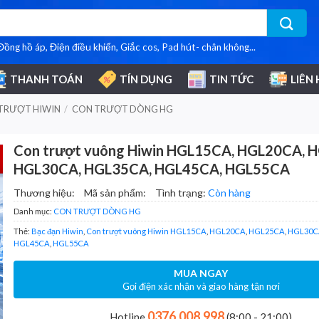
 Đồng hồ áp, Điện điều khiển, Giắc cos, Pad hút- chân không...
THANH TOÁN
TÍN DỤNG
TIN TỨC
LIÊN 
TRƯỢT HIWIN
/
CON TRƯỢT DÒNG HG
Con trượt vuông Hiwin HGL15CA, HGL20CA, 
HGL30CA, HGL35CA, HGL45CA, HGL55CA
Thương hiệu:
Mã sản phẩm:
Tình trạng:
Còn hàng
Danh mục:
CON TRƯỢT DÒNG HG
Thẻ:
Bạc đạn Hiwin
,
Con trượt vuông Hiwin HGL15CA
,
HGL20CA
,
HGL25CA
,
HGL30C
HGL45CA
,
HGL55CA
MUA NGAY
Gọi điện xác nhận và giao hàng tận nơi
0376.008.998
Hotline
(8:00 - 21:00)