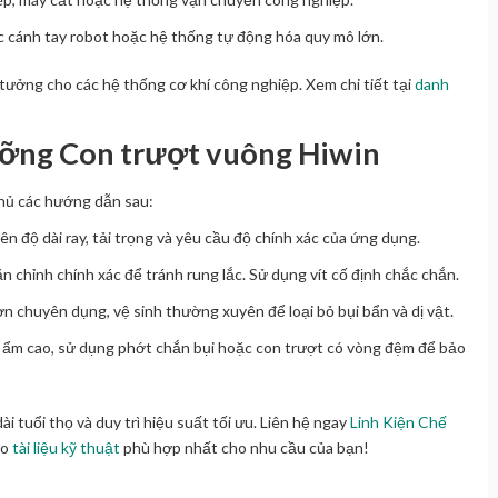
c cánh tay robot hoặc hệ thống tự động hóa quy mô lớn.
ý tưởng cho các hệ thống cơ khí công nghiệp. Xem chi tiết tại
danh
ỡng Con trượt vuông Hiwin
thủ các hướng dẫn sau:
ên độ dài ray, tải trọng và yêu cầu độ chính xác của ứng dụng.
n chỉnh chính xác để tránh rung lắc. Sử dụng vít cố định chắc chắn.
ơn chuyên dụng, vệ sinh thường xuyên để loại bỏ bụi bẩn và dị vật.
ộ ẩm cao, sử dụng phớt chắn bụi hoặc con trượt có vòng đệm để bảo
i tuổi thọ và duy trì hiệu suất tối ưu. Liên hệ ngay
Linh Kiện Chế
ảo
tài liệu kỹ thuật
phù hợp nhất cho nhu cầu của bạn!