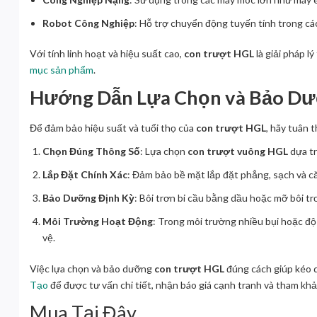
Robot Công Nghiệp
: Hỗ trợ chuyển động tuyến tính trong cá
Với tính linh hoạt và hiệu suất cao,
con trượt HGL
là giải pháp l
mục sản phẩm
.
Hướng Dẫn Lựa Chọn và Bảo Dư
Để đảm bảo hiệu suất và tuổi thọ của
con trượt HGL
, hãy tuân 
Chọn Đúng Thông Số
: Lựa chọn
con trượt vuông HGL
dựa tr
Lắp Đặt Chính Xác
: Đảm bảo bề mặt lắp đặt phẳng, sạch và că
Bảo Dưỡng Định Kỳ
: Bôi trơn bi cầu bằng dầu hoặc mỡ bôi tr
Môi Trường Hoạt Động
: Trong môi trường nhiều bụi hoặc đ
vệ.
Việc lựa chọn và bảo dưỡng
con trượt HGL
đúng cách giúp kéo dà
Tạo
để được tư vấn chi tiết, nhận báo giá cạnh tranh và tham kh
Mua Tại Đây