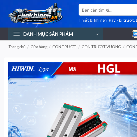
Bỏ
Tìm
qua
kiếm:
nội
Thiết bị khí nén, Ray - bi trượt,
dung
DANH MỤC SẢN PHẨM
Trang chủ
/
Cửa hàng
/
CON TRƯỢT
/
CON TRƯỢT VUÔNG
/
CON 