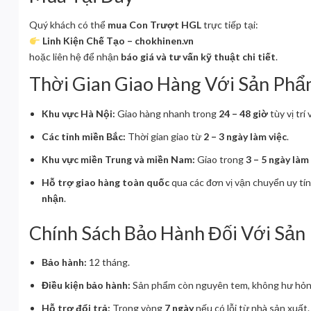
Quý khách có thể
mua Con Trượt HGL
trực tiếp tại:
Linh Kiện Chế Tạo – chokhinen.vn
hoặc liên hệ để nhận
báo giá và tư vấn kỹ thuật chi tiết
.
Thời Gian Giao Hàng Với Sản Ph
Khu vực Hà Nội:
Giao hàng nhanh trong
24 – 48 giờ
tùy vị trí
Các tỉnh miền Bắc:
Thời gian giao từ
2 – 3 ngày làm việc
.
Khu vực miền Trung và miền Nam:
Giao trong
3 – 5 ngày làm
Hỗ trợ giao hàng toàn quốc
qua các đơn vị vận chuyển uy tí
nhận
.
Chính Sách Bảo Hành Đối Với Sả
Bảo hành:
12 tháng.
Điều kiện bảo hành:
Sản phẩm còn nguyên tem, không hư hỏng 
Hỗ trợ đổi trả:
Trong vòng
7 ngày
nếu có lỗi từ nhà sản xuất.