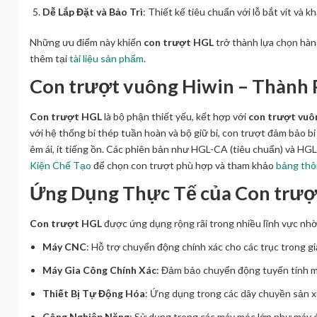
Dễ Lắp Đặt và Bảo Trì
: Thiết kế tiêu chuẩn với lỗ bắt vít và k
Những ưu điểm này khiến
con trượt HGL
trở thành lựa chọn hàn
thêm tại
tài liệu sản phẩm
.
Con trượt vuông Hiwin – Thành 
Con trượt HGL
là bộ phận thiết yếu, kết hợp với
con trượt vu
với hệ thống bi thép tuần hoàn và bộ giữ bi, con trượt đảm bảo bi
êm ái, ít tiếng ồn. Các phiên bản như HGL-CA (tiêu chuẩn) và HG
Kiện Chế Tạo
để chọn con trượt phù hợp và tham khảo
bảng thô
Ứng Dụng Thực Tế của Con trượ
Con trượt HGL
được ứng dụng rộng rãi trong nhiều lĩnh vực nhờ 
Máy CNC
: Hỗ trợ chuyển động chính xác cho các trục trong g
Máy Gia Công Chính Xác
: Đảm bảo chuyển động tuyến tính mư
Thiết Bị Tự Động Hóa
: Ứng dụng trong các dây chuyền sản x
Công Nghiệp Nặng
: Sử dụng trong các máy móc lớn như máy 