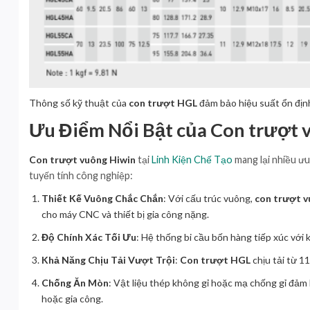
Thông số kỹ thuật của
con trượt HGL
đảm bảo hiệu suất ổn định
Ưu Điểm Nổi Bật của Con trượt 
Con trượt vuông Hiwin
tại
Linh Kiện Chế Tạo
mang lại nhiều ưu
tuyến tính công nghiệp:
Thiết Kế Vuông Chắc Chắn
: Với cấu trúc vuông,
con trượt 
cho máy CNC và thiết bị gia công nặng.
Độ Chính Xác Tối Ưu
: Hệ thống bi cầu bốn hàng tiếp xúc với 
Khả Năng Chịu Tải Vượt Trội
:
Con trượt HGL
chịu tải từ 
Chống Ăn Mòn
: Vật liệu thép không gỉ hoặc mạ chống gỉ đả
hoặc gia công.