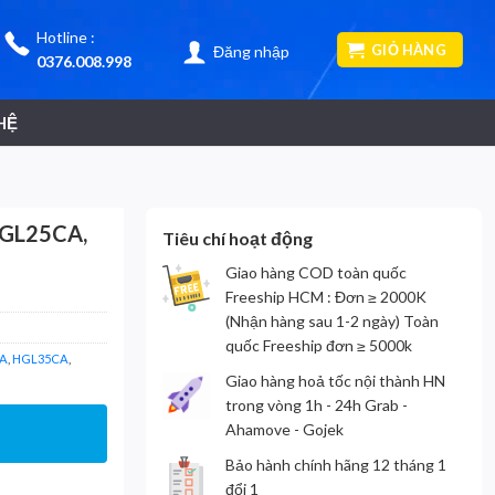
Hotline :
GIỎ HÀNG
Đăng nhập
0376.008.998
HỆ
HGL25CA,
Tiêu chí hoạt động
Giao hàng COD toàn quốc
Freeship HCM : Đơn ≥ 2000K
(Nhận hàng sau 1-2 ngày) Toàn
quốc Freeship đơn ≥ 5000k
A
,
HGL35CA
,
Giao hàng hoả tốc nội thành HN
trong vòng 1h - 24h Grab -
Ahamove - Gojek
Bảo hành chính hãng 12 tháng 1
đổi 1