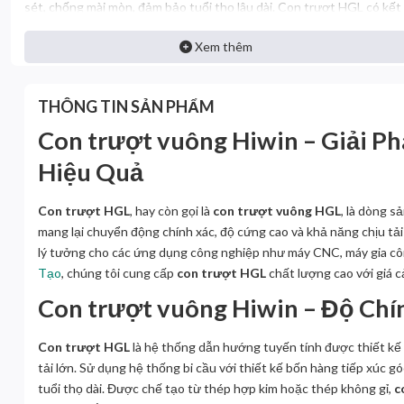
sét, chống mài mòn, đảm bảo tuổi thọ lâu dài. Con trượt HGL có kết
cấu vững chắc, di chuyển mượt mà, giảm rung và tiếng ồn, phù hợp
với các ứng dụng tốc độ cao. Con trượt HGL thường được sử dụng
Xem thêm
trong máy CNC, máy gia công cơ khí, dây chuyền tự động hóa và các
thiết bị công nghiệp nặng. Đây là giải pháp lý tưởng cho những hệ
THÔNG TIN SẢN PHẨM
thống yêu cầu độ ổn định, bền bỉ và khả năng chịu tải vượt trội.
Con trượt vuông Hiwin – Giải 
Hiệu Quả
Con trượt HGL
, hay còn gọi là
con trượt vuông HGL
, là dòng 
mang lại chuyển động chính xác, độ cứng cao và khả năng chịu tải
lý tưởng cho các ứng dụng công nghiệp như máy CNC, máy gia công
Tạo
, chúng tôi cung cấp
con trượt HGL
chất lượng cao với giá c
Con trượt vuông Hiwin – Độ Chí
Con trượt HGL
là hệ thống dẫn hướng tuyến tính được thiết kế 
tải lớn. Sử dụng hệ thống bi cầu với thiết kế bốn hàng tiếp xúc g
tuổi thọ dài. Được chế tạo từ thép hợp kim hoặc thép không gỉ,
c