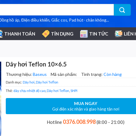
 Đồng hồ áp, Điện điều khiển, Giắc cos, Pad hút- chân không...
THANH TOÁN
TÍN DỤNG
TIN TỨC
LIÊN 
Dây hơi Teflon 10×6.5
Thương hiệu:
Baseus
Mã sản phẩm:
Tình trạng:
Còn hàng
Danh mục:
Dây hơi
,
Dây hơi Teflon
Thẻ:
dây chịu nhiệt độ cao
,
Dây hơi Teflon
,
SHPI
MUA NGAY
Gọi điện xác nhận và giao hàng tận nơi
0376.008.998
Hotline
(8:00 - 21:00)