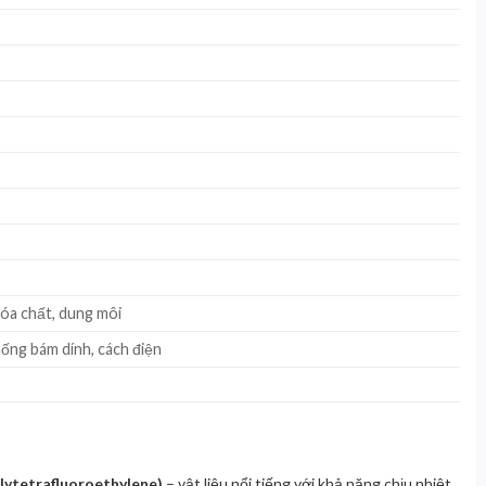
hóa chất, dung môi
hống bám dính, cách điện
lytetrafluoroethylene)
– vật liệu nổi tiếng với khả năng chịu nhiệt