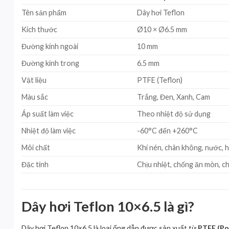
Tên sản phẩm
Dây hơi Teflon
Kích thước
Ø10 × Ø6.5 mm
Đường kính ngoài
10 mm
Đường kính trong
6.5 mm
Vật liệu
PTFE (Teflon)
Màu sắc
Trắng, Đen, Xanh, Cam
Áp suất làm việc
Theo nhiệt độ sử dụng
Nhiệt độ làm việc
-60°C đến +260°C
Môi chất
Khí nén, chân không, nước, 
Đặc tính
Chịu nhiệt, chống ăn mòn, c
Dây hơi Teflon 10×6.5 là gì?
Dây hơi Teflon 10×6.5 là loại ống dẫn được sản xuất từ
PTFE (Po