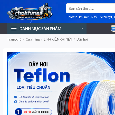
Bỏ
Tìm
qua
kiếm:
nội
Thiết bị khí nén, Ray - bi trượt,
dung
DANH MỤC SẢN PHẨM
Trang chủ
/
Cửa hàng
/
LINH KIỆN KHÍ NÉN
/
Dây hơi