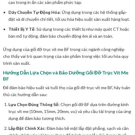
cao trong in ấn các sản phẩm phức tạp.
Dây Chuyền Tự Động Hóa
: Ứng dụng trong các hệ thống gắp-
đặt và di chuyển chi tiết, tối ưu hóa hiệu suất sản xuất hàng loạt.
Thiết Bị Y Tế
: Sử dụng trong các thiết bị như máy quét CT hoặc
bàn mổ tự động, đảm bảo chuyển động êm ái và an toàn.
Ứng dụng của gối đỡ trục vít me BF trong các ngành công nghiệp
cho thấy vai trò quan trọng của sản phẩm trong việc tối ưu hóa quy
trình sản xuất.
Hướng Dẫn Lựa Chọn và Bảo Dưỡng Gối Đỡ Trục Vít Me
BF
Để đảm bảo hiệu suất và tuổi thọ của gối đỡ trục vít me BF, hãy tuân
thủ các hướng dẫn sau:
Lựa Chọn Đúng Thông Số
: Chọn gối đỡ BF dựa trên đường kính
trục vít me (10mm, 15mm, 20mm, v.v.) và yêu cầu tải trọng của ứng
dụng để đảm bảo tương thích.
Lắp Đặt Chính Xác
: Đảm bảo bề mặt lắp đặt phẳng, sạch và căn