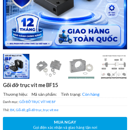
Gối đỡ trục vít me BF15
Thương hiệu:
Mã sản phẩm:
Tình trạng:
Còn hàng
Danh mục:
GỐI ĐỠ TRỤC VÍT ME BF
Thẻ:
BK
,
Gối đỡ
,
gối đỡ trục
,
trục vít me
MUA NGAY
Gọi điện xác nhận và giao hàng tận nơi