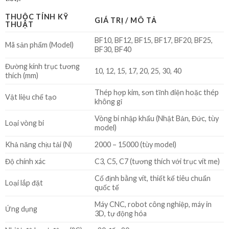
THUỘC TÍNH KỸ
GIÁ TRỊ / MÔ TẢ
THUẬT
BF10, BF12, BF15, BF17, BF20, BF25,
Mã sản phẩm (Model)
BF30, BF40
Đường kính trục tương
10, 12, 15, 17, 20, 25, 30, 40
thích (mm)
Thép hợp kim, sơn tĩnh điện hoặc thép
Vật liệu chế tạo
không gỉ
Vòng bi nhập khẩu (Nhật Bản, Đức, tùy
Loại vòng bi
model)
Khả năng chịu tải (N)
2000 – 15000 (tùy model)
Độ chính xác
C3, C5, C7 (tương thích với trục vít me)
Cố định bằng vít, thiết kế tiêu chuẩn
Loại lắp đặt
quốc tế
Máy CNC, robot công nghiệp, máy in
Ứng dụng
3D, tự động hóa