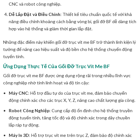
CNC và robot công nghiệp.
Dễ Lắp Đặt và Điều Chỉnh
: Thiết kế tiêu chuẩn quốc tế với khả
năng điều chỉnh khoảng cách bằng vòng bi, gối đỡ BF dễ dàng tích
hợp vào hệ thống và giảm thời gian lắp đặt.
Những đặc điểm này khiến gối đỡ trục vít me BF trở thành linh kiện lý
tưởng để nâng cao hiệu suất và độ bền cho hệ thống chuyển động
tuyến tính.
Ứng Dụng Thực Tế Của Gối Đỡ Trục Vít Me BF
Gối đỡ trục vít me BF được ứng dụng rộng rãi trong nhiều lĩnh vực
công nghiệp nhờ tính linh hoạt và độ tin cậy:
Máy CNC
: Hỗ trợ đầu tự do của trục vít me, đảm bảo chuyển
động chính xác cho các trục X, Y, Z, nâng cao chất lượng gia công.
Robot Công Nghiệp
: Cung cấp độ ổn định cho hệ thống truyền
động tuyến tính, tăng tốc độ và độ chính xác trong dây chuyền
lắp ráp tự động.
Máy In 3D
: Hỗ trợ trục vít me trên trục Z, đảm bảo độ chính xác