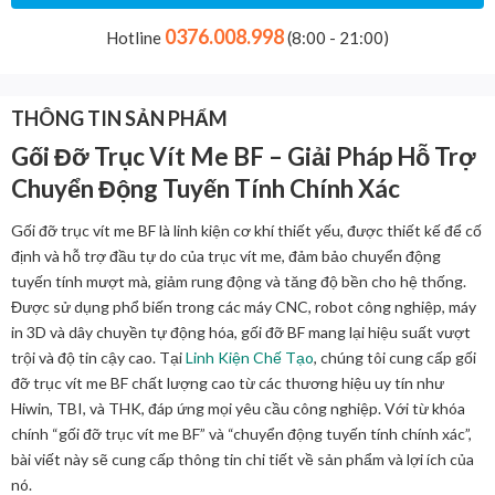
0376.008.998
Hotline
(8:00 - 21:00)
THÔNG TIN SẢN PHẨM
Gối Đỡ Trục Vít Me BF – Giải Pháp Hỗ Trợ
Chuyển Động Tuyến Tính Chính Xác
Gối đỡ trục vít me BF là linh kiện cơ khí thiết yếu, được thiết kế để cố
định và hỗ trợ đầu tự do của trục vít me, đảm bảo chuyển động
tuyến tính mượt mà, giảm rung động và tăng độ bền cho hệ thống.
Được sử dụng phổ biến trong các máy CNC, robot công nghiệp, máy
in 3D và dây chuyền tự động hóa, gối đỡ BF mang lại hiệu suất vượt
trội và độ tin cậy cao. Tại
Linh Kiện Chế Tạo
, chúng tôi cung cấp gối
đỡ trục vít me BF chất lượng cao từ các thương hiệu uy tín như
Hiwin, TBI, và THK, đáp ứng mọi yêu cầu công nghiệp. Với từ khóa
chính “gối đỡ trục vít me BF” và “chuyển động tuyến tính chính xác”,
bài viết này sẽ cung cấp thông tin chi tiết về sản phẩm và lợi ích của
nó.