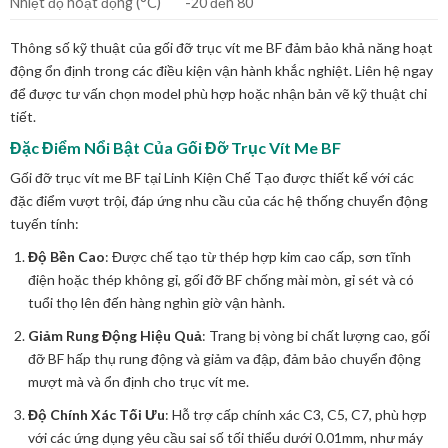
Nhiệt độ hoạt động (°C)
-20 đến 80
Thông số kỹ thuật của gối đỡ trục vít me BF đảm bảo khả năng hoạt
động ổn định trong các điều kiện vận hành khắc nghiệt. Liên hệ ngay
để được tư vấn chọn model phù hợp hoặc nhận bản vẽ kỹ thuật chi
tiết.
Đặc Điểm Nổi Bật Của Gối Đỡ Trục Vít Me BF
Gối đỡ trục vít me BF tại Linh Kiện Chế Tạo được thiết kế với các
đặc điểm vượt trội, đáp ứng nhu cầu của các hệ thống chuyển động
tuyến tính:
Độ Bền Cao
: Được chế tạo từ thép hợp kim cao cấp, sơn tĩnh
điện hoặc thép không gỉ, gối đỡ BF chống mài mòn, gỉ sét và có
tuổi thọ lên đến hàng nghìn giờ vận hành.
Giảm Rung Động Hiệu Quả
: Trang bị vòng bi chất lượng cao, gối
đỡ BF hấp thụ rung động và giảm va đập, đảm bảo chuyển động
mượt mà và ổn định cho trục vít me.
Độ Chính Xác Tối Ưu
: Hỗ trợ cấp chính xác C3, C5, C7, phù hợp
với các ứng dụng yêu cầu sai số tối thiểu dưới 0.01mm, như máy