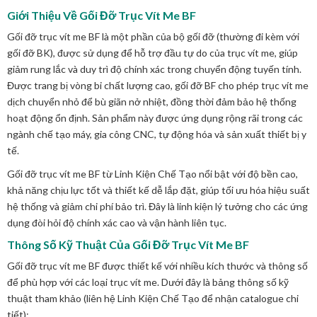
Giới Thiệu Về Gối Đỡ Trục Vít Me BF
Gối đỡ trục vít me BF là một phần của bộ gối đỡ (thường đi kèm với
gối đỡ BK), được sử dụng để hỗ trợ đầu tự do của trục vít me, giúp
giảm rung lắc và duy trì độ chính xác trong chuyển động tuyến tính.
Được trang bị vòng bi chất lượng cao, gối đỡ BF cho phép trục vít me
dịch chuyển nhỏ để bù giãn nở nhiệt, đồng thời đảm bảo hệ thống
hoạt động ổn định. Sản phẩm này được ứng dụng rộng rãi trong các
ngành chế tạo máy, gia công CNC, tự động hóa và sản xuất thiết bị y
tế.
Gối đỡ trục vít me BF từ Linh Kiện Chế Tạo nổi bật với độ bền cao,
khả năng chịu lực tốt và thiết kế dễ lắp đặt, giúp tối ưu hóa hiệu suất
hệ thống và giảm chi phí bảo trì. Đây là linh kiện lý tưởng cho các ứng
dụng đòi hỏi độ chính xác cao và vận hành liên tục.
Thông Số Kỹ Thuật Của Gối Đỡ Trục Vít Me BF
Gối đỡ trục vít me BF được thiết kế với nhiều kích thước và thông số
để phù hợp với các loại trục vít me. Dưới đây là bảng thông số kỹ
thuật tham khảo (liên hệ Linh Kiện Chế Tạo để nhận catalogue chi
tiết):