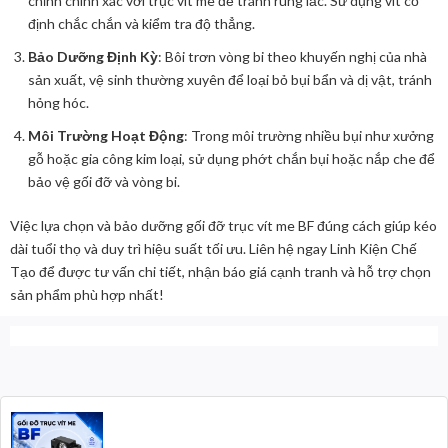
chỉnh chính xác với trục vít me để tránh rung lắc. Sử dụng vít cố
định chắc chắn và kiểm tra độ thẳng.
Bảo Dưỡng Định Kỳ
: Bôi trơn vòng bi theo khuyến nghị của nhà
sản xuất, vệ sinh thường xuyên để loại bỏ bụi bẩn và dị vật, tránh
hỏng hóc.
Môi Trường Hoạt Động
: Trong môi trường nhiều bụi như xưởng
gỗ hoặc gia công kim loại, sử dụng phớt chắn bụi hoặc nắp che để
bảo vệ gối đỡ và vòng bi.
Việc lựa chọn và bảo dưỡng gối đỡ trục vít me BF đúng cách giúp kéo
dài tuổi thọ và duy trì hiệu suất tối ưu. Liên hệ ngay Linh Kiện Chế
Tạo để được tư vấn chi tiết, nhận báo giá cạnh tranh và hỗ trợ chọn
sản phẩm phù hợp nhất!