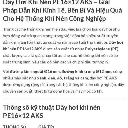
Dây Hơi Khí Nén PE16×12 AKS – Giải
Pháp Dẫn Khí Kinh Tế, Bền Bỉ Và Hiệu Quả
Cho Hệ Thống Khí Nén Công Nghiệp
Trong các hệ thống khí nén hiện đại, việc lựa chọn loại dây hơi phù
hợp đóng vai trò quan trọng trong việc đảm bảo hiệu suất truyền
dẫn khí, giảm tổn thất áp suất và nâng cao tuổi thọ thiết bị.
Dây hơi
khí nén PE16×12 AKS
được sản xuất từ nhựa
Polyethylene (PE)
chất lượng cao, là giải pháp tối ưu cho các hệ thống khí nén có áp
suất trung bình, yêu cầu độ bền cao và chi phí đầu tư hợp lý.
Với
đường kính ngoài Ø16 mm, đường kính trong Ø12 mm
, cùng
nhiều màu sắc như
xanh, đen, đỏ, trắng và cam
, dây hơi PE AKS
được ứng dụng rộng rãi trong các hệ thống khí nén công nghiệp, dây
chuyền sản xuất, thiết bị tự động hóa và máy móc cơ khí.
Thông số kỹ thuật Dây hơi khí nén
PE16×12 AKS
THÔNG SỐ
GIÁ TRỊ