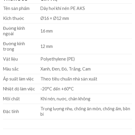
Tên sản phẩm
Dây hơi khí nén PE AKS
Kích thước
Ø16 × Ø12 mm
Đường kính
16 mm
ngoài
Đường kính
12 mm
trong
Vật liệu
Polyethylene (PE)
Màu sắc
Xanh, Đen, Đỏ, Trắng, Cam
Áp suất làm việc
Theo tiêu chuẩn nhà sản xuất
Nhiệt độ làm việc
-20°C đến +60°C
Môi chất
Khí nén, nước, chân không
Trọng lượng nhẹ, chống ăn mòn, chống ẩm, bền
Đặc tính
bỉ