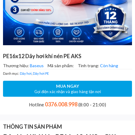
PE16x12 Dây hơi khí nén PE AKS
Thương hiệu:
Baseus
Mã sản phẩm:
Tình trạng:
Còn hàng
Danh mục:
Dây hơi
,
Dây hơi PE
MUA NGAY
Gọi điện xác nhận và giao hàng tận nơi
0376.008.998
Hotline
(8:00 - 21:00)
THÔNG TIN SẢN PHẨM