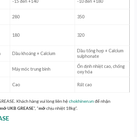
-15 đến +140
-10 đến +180
280
350
180
320
Dầu tổng hợp + Calcium
m
Dầu khoáng + Calcium
sulphonate
Ổn định nhiệt cao, chống
Máy móc trung bình
oxy hóa
Cao
Rất cao
GREASE. Khách hàng vui lòng liên hệ
chokhinen.vn
để nhận
mỡ UKB GREASE
“, “
mỡ
chịu nhiệt 18kg”.
ASE