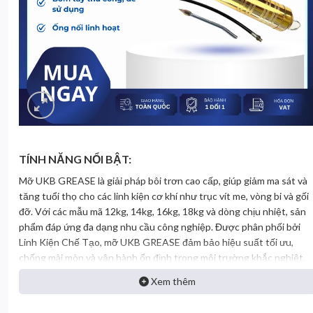
TÍNH NĂNG NỔI BẬT:
Mỡ UKB GREASE là giải pháp bôi trơn cao cấp, giúp giảm ma sát và
tăng tuổi thọ cho các linh kiện cơ khí như trục vít me, vòng bi và gối
đỡ. Với các mẫu mã 12kg, 14kg, 16kg, 18kg và dòng chịu nhiệt, sản
phẩm đáp ứng đa dạng nhu cầu công nghiệp. Được phân phối bởi
Linh Kiện Chế Tạo, mỡ UKB GREASE đảm bảo hiệu suất tối ưu,
chống mài mòn và vận hành ổn định trong môi trường khắc nghiệt.
Xem thêm