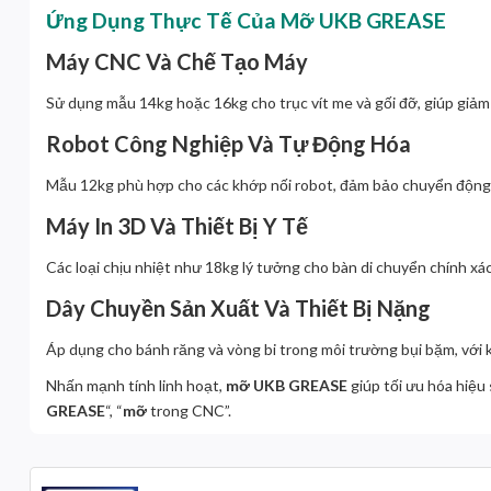
Ứng Dụng Thực Tế Của Mỡ UKB GREASE
Máy CNC Và Chế Tạo Máy
Sử dụng mẫu 14kg hoặc 16kg cho trục vít me và gối đỡ, giúp giảm
Robot Công Nghiệp Và Tự Động Hóa
Mẫu 12kg phù hợp cho các khớp nối robot, đảm bảo chuyển động
Máy In 3D Và Thiết Bị Y Tế
Các loại chịu nhiệt như 18kg lý tưởng cho bàn di chuyển chính xác,
Dây Chuyền Sản Xuất Và Thiết Bị Nặng
Áp dụng cho bánh răng và vòng bi trong môi trường bụi bặm, với 
Nhấn mạnh tính linh hoạt,
mỡ UKB GREASE
giúp tối ưu hóa hiệu
GREASE
“, “
mỡ
trong CNC”.