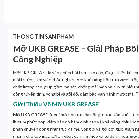
THÔNG TIN SẢN PHẨM
Mỡ UKB GREASE – Giải Pháp Bôi
Công Nghiệp
Mỡ UKB GREASE là sản phẩm bôi trơn cao cấp, được thiết kế chuyê
môi trường làm việc khắc nghiệt. Với khả năng bôi trơn vượt trội,
chất lượng cao, giúp giảm ma sát, chống mài mòn và duy trì hiệu
động tuyến tính, vòng bi và gối đỡ, đảm bảo vận hành mượt mà. T
Giới Thiệu Về Mỡ UKB GREASE
Mỡ UKB GREASE
là loại
mỡ
bôi trơn đa năng, được sản xuất từ c
lithium phức hợp, đảm bảo độ bám dính cao và khả năng chịu lực t
phận chuyển động như trục vít me, vòng bi và gối đỡ, giúp giảm r
ngành chế tạo máy, CNC, robot công nghiệp và tự động hóa,
mỡ 