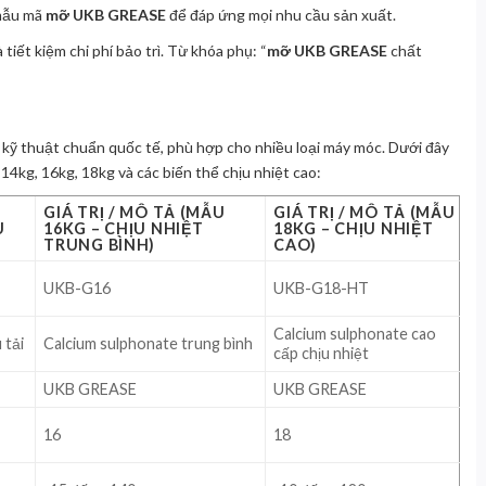
 mẫu mã
mỡ UKB GREASE
để đáp ứng mọi nhu cầu sản xuất.
 tiết kiệm chi phí bảo trì. Từ khóa phụ: “
mỡ UKB GREASE
chất
 kỹ thuật chuẩn quốc tế, phù hợp cho nhiều loại máy móc. Dưới đây
 14kg, 16kg, 18kg và các biến thể chịu nhiệt cao:
GIÁ TRỊ / MÔ TẢ (MẪU
GIÁ TRỊ / MÔ TẢ (MẪU
U
16KG – CHỊU NHIỆT
18KG – CHỊU NHIỆT
TRUNG BÌNH)
CAO)
UKB-G16
UKB-G18-HT
Calcium sulphonate cao
 tải
Calcium sulphonate trung bình
cấp chịu nhiệt
UKB GREASE
UKB GREASE
16
18