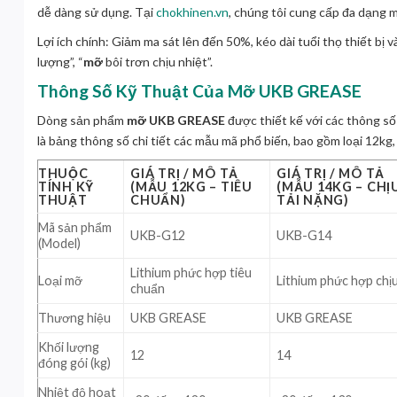
dễ dàng sử dụng. Tại
chokhinen.vn
, chúng tôi cung cấp đa dạng
Lợi ích chính: Giảm ma sát lên đến 50%, kéo dài tuổi thọ thiết bị và
lượng”, “
mỡ
bôi trơn chịu nhiệt”.
Thông Số Kỹ Thuật Của Mỡ UKB GREASE
Dòng sản phẩm
mỡ UKB GREASE
được thiết kế với các thông số
là bảng thông số chi tiết các mẫu mã phổ biến, bao gồm loại 12kg,
THUỘC
GIÁ TRỊ / MÔ TẢ
GIÁ TRỊ / MÔ TẢ
TÍNH KỸ
(MẪU 12KG – TIÊU
(MẪU 14KG – CHỊ
THUẬT
CHUẨN)
TẢI NẶNG)
Mã sản phẩm
UKB-G12
UKB-G14
(Model)
Lithium phức hợp tiêu
Loại mỡ
Lithium phức hợp chịu
chuẩn
Thương hiệu
UKB GREASE
UKB GREASE
Khối lượng
12
14
đóng gói (kg)
Nhiệt độ hoạt