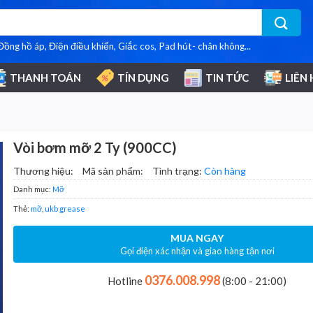
 Đồng hồ áp, Điện điều khiển, Giắc cos, Pad hút- chân không...
THANH TOÁN
TÍN DỤNG
TIN TỨC
LIÊN 
Vòi bơm mỡ 2 Ty (900CC)
Thương hiệu:
Mã sản phẩm:
Tình trạng:
Còn hàng
Danh mục:
Mỡ
Thẻ:
mỡ
,
ukb grease
MUA NGAY
Gọi điện xác nhận và giao hàng tận nơi
0376.008.998
Hotline
(8:00 - 21:00)