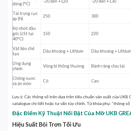
-20 đến +120
-20 đến +130
động (°C)
Tải trọng cực
250
300
áp (N)
Độ nhớt dầu
gốc (cSt tại
150
220
40°C)
Vật liệu chế
Dầu khoáng + Lithium
Dầu khoáng + Lithiu
tạo
Ứng dụng
Vòng bi thông thường
Bánh răng chịu tải
chính
Chống nước
Có
Cao
và ăn mòn
Lưu ý: Các thông số trên dựa trên tiêu chuẩn sản xuất của UKB 
catalogue chi tiết hoặc tư vấn tùy chỉnh. Từ khóa phụ: “thông số
Đặc Điểm Kỹ Thuật Nổi Bật Của Mỡ UKB GRE
Hiệu Suất Bôi Trơn Tối Ưu