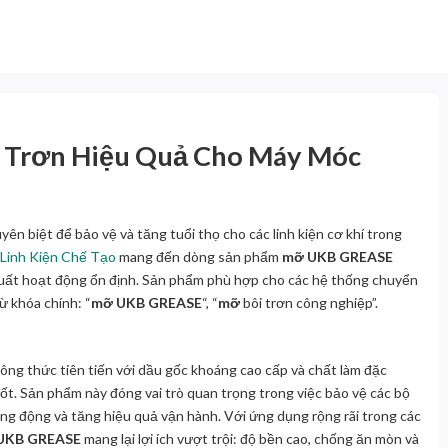
 Trơn Hiệu Quả Cho Máy Móc
n biệt để bảo vệ và tăng tuổi thọ cho các linh kiện cơ khí trong
Linh Kiện Chế Tạo
mang đến dòng sản phẩm
mỡ UKB GREASE
 suất hoạt động ổn định. Sản phẩm phù hợp cho các hệ thống chuyển
ừ khóa chính: “
mỡ UKB GREASE
“, “
mỡ
bôi trơn công nghiệp”.
ông thức tiên tiến với dầu gốc khoáng cao cấp và chất làm đặc
ốt. Sản phẩm này đóng vai trò quan trọng trong việc bảo vệ các bộ
ung động và tăng hiệu quả vận hành. Với ứng dụng rộng rãi trong các
UKB GREASE
mang lại lợi ích vượt trội: độ bền cao, chống ăn mòn và