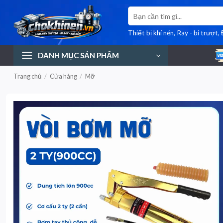
Bỏ
Tìm
qua
kiếm:
nội
Thiết bị khí nén, Ray - bi trượt,
dung
DANH MỤC SẢN PHẨM
Trang chủ
/
Cửa hàng
/
Mỡ