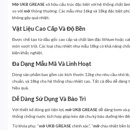
Mỡ UKB GREASE
sở hữu cấu trúc đặc biệt với hệ thống chất làm
so với
mỡ
thông thường. Các mẫu như 16kg và 18kg đặc biệt ph
không gây quá nhiệt.
Vật Liệu Cao Cấp Và Độ Bền
Được chế tạo từ dầu gốc cao cấp và chất làm đặc lithium hoặc ca
mòn vượt trội. Các loại chịu nhiệt như mẫu 18kg có khả năng chống
kiện khắc nghiệt.
Đa Dạng Mẫu Mã Và Linh Hoạt
Dòng sản phẩm bao gồm các kích thước 12kg cho nhu cầu nhỏ lẻ,
chuẩn, và 18kg cho hệ thống chịu nhiệt cao. Tất cả đều dễ dàng t
hiệu quả.
Dễ Dàng Sử Dụng Và Bảo Trì
Với thiết kế đóng gói tiện lợi,
mỡ UKB GREASE
dễ dàng bơm và ph
thống chống nước tích hợp giúp kéo dài chu kỳ bảo dưỡng lên đế
Từ khóa phụ: “
mỡ UKB GREASE
chính xác”, “
mỡ
chịu nhiệt bền bỉ