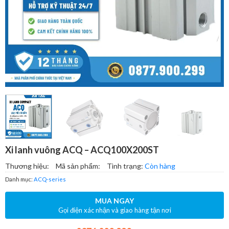
Xi lanh vuông ACQ – ACQ100X200ST
Thương hiệu:
Mã sản phẩm:
Tình trạng:
Còn hàng
Danh mục:
ACQ-series
MUA NGAY
Gọi điện xác nhận và giao hàng tận nơi