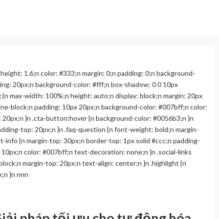
ne-height: 1.6;n color: #333;n margin: 0;n padding: 0;n background-
dding: 20px;n background-color: #fff;n box-shadow: 0 0 10px
img {n max-width: 100%;n height: auto;n display: block;n margin: 20px
 inline-block;n padding: 10px 20px;n background-color: #007bff;n color:
: 20px;n }n .cta-button:hover {n background-color: #0056b3;n }n
adding-top: 20px;n }n .faq-question {n font-weight: bold;n margin-
t-info {n margin-top: 30px;n border-top: 1px solid #ccc;n padding-
t: 10px;n color: #007bff;n text-decoration: none;n }n .social-links
 block;n margin-top: 20px;n text-align: center;n }n .highlight {n
x;n }n nnn
 Giải pháp tối ưu cho tự động hóa