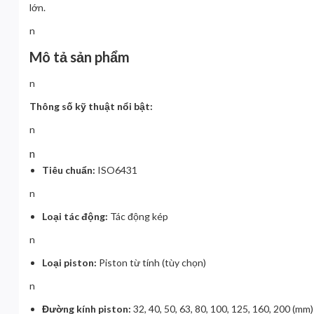
lớn.
n
Mô tả sản phẩm
n
Thông số kỹ thuật nổi bật:
n
n
Tiêu chuẩn:
ISO6431
n
Loại tác động:
Tác động kép
n
Loại piston:
Piston từ tính (tùy chọn)
n
Đường kính piston:
32, 40, 50, 63, 80, 100, 125, 160, 200 (mm)