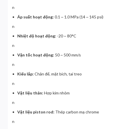
n
Áp suất hoạt động:
0.1 ~ 1.0 MPa (14 ~ 145 psi)
n
Nhiệt độ hoạt động:
-20 ~ 80°C
n
Vận tốc hoạt động:
50 ~ 500 mm/s
n
Kiểu lắp:
Chân đế, mặt bích, tai treo
n
Vật liệu thân:
Hợp kim nhôm
n
Vật liệu piston rod:
Thép carbon mạ chrome
n