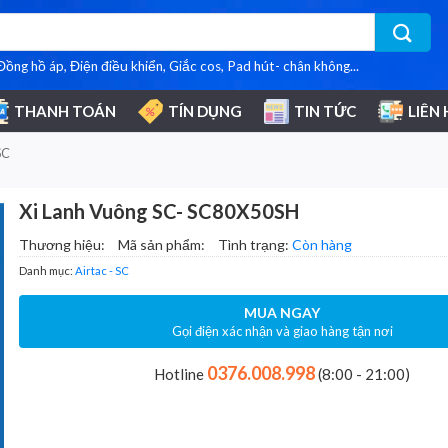
 Đồng hồ áp, Điện điều khiển, Giắc cos, Pad hút- chân không...
THANH TOÁN
TÍN DỤNG
TIN TỨC
LIÊN 
 SC
Xi Lanh Vuông SC- SC80X50SH
Thương hiệu:
Mã sản phẩm:
Tình trạng:
Còn hàng
Danh mục:
Airtac - SC
MUA NGAY
Gọi điện xác nhận và giao hàng tận nơi
0376.008.998
Hotline
(8:00 - 21:00)