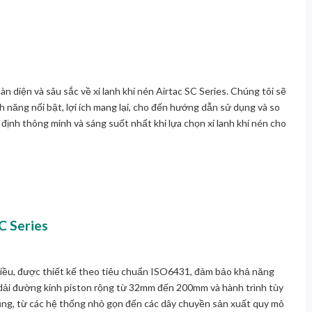
oàn diện và sâu sắc về
xi lanh khí nén Airtac SC Series
. Chúng tôi sẽ
h năng nổi bật, lợi ích mang lại, cho đến hướng dẫn sử dụng và so
định thông minh và sáng suốt nhất khi lựa chọn xi lanh khí nén cho
SC Series
chiều, được thiết kế theo tiêu chuẩn ISO6431, đảm bảo khả năng
i dải đường kính piston rộng từ 32mm đến 200mm và hành trình tùy
dụng, từ các hệ thống nhỏ gọn đến các dây chuyền sản xuất quy mô