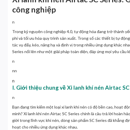
công nghiệp
n
Trong kỷ nguyên công nghiệp 4.0, tự động hóa đang trở thành yế
phí và tối ưu hóa quy trình sản xuất. Trong số các thiết bị tự độn
tác vụ đẩy, kéo, nâng hạ và định vị trong nhiều ứng dụng khác nha
Series
nổi lên như một giải pháp toàn diện, đáp ứng mọi yêu cầu 
n
nn
n
I. Giới thiệu chung về Xi lanh khí nén Airtac SC
n
Bạn đang tìm kiếm một loại xi lanh khí nén có độ bền cao, hoạt đ
mình?
Xi lanh khí nén Airtac SC Series
chính là câu trả lời hoàn hả
giới trong lĩnh vực khí nén, dòng sản phẩm SC Series đã khẳng đị
hoạt cho nhiều ứng dụng khác nhau.