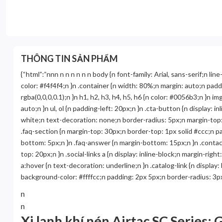
THÔNG TIN SẢN PHẨM
{“html”:”nnn n n
n n n n body {n font-family: Arial, sans-serif;n li
color: #f4f4f4;n }n .container {n width: 80%;n margin: auto;n pa
rgba(0,0,0,0.1);n }n h1, h2, h3, h4, h5, h6 {n color: #0056b3;n }n 
auto;n }n ul, ol {n padding-left: 20px;n }n .cta-button {n display:
white;n text-decoration: none;n border-radius: 5px;n margin-top
.faq-section {n margin-top: 30px;n border-top: 1px solid #ccc;n p
bottom: 5px;n }n .faq-answer {n margin-bottom: 15px;n }n .contac
top: 20px;n }n .social-links a {n display: inline-block;n margin-righ
a:hover {n text-decoration: underline;n }n .catalog-link {n display:
background-color: #ffffcc;n padding: 2px 5px;n border-radius: 3p
n
n
Xi lanh khí nén Airtac SC Series: