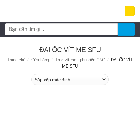
Bỏ
qua
nội
dung
Tìm
kiếm:
ĐAI ỐC VÍT ME SFU
Trang chủ
/
Cửa hàng
/
Trục vít me - phụ kiên CNC
/
ĐAI ỐC VÍT ME
SFU