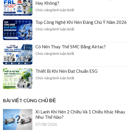
Khí
Hay Không?
Nén
ở
Chức năng bình luận bị tắt
2
Cách
Chiều
Kiểm
Và
Top Công Nghệ Khí Nén Đáng Chú Ý Năm 2026
Tra
1
ở
Chức năng bình luận bị tắt
Bộ
Chiều
Top
Lọc
Khác
Công
FRL
Nhau
Nghệ
Có
Như
Có Nên Thay Thế SMC Bằng Airtac?
Khí
Cần
Thế
ở
Chức năng bình luận bị tắt
Nén
Thay
Nào?
Có
Đáng
Thế
Nên
Chú
Hay
Thay
Ý
Không?
Thiết Bị Khí Nén Đạt Chuẩn ESG
Thế
Năm
ở
Chức năng bình luận bị tắt
SMC
2026
Thiết
Bằng
Bị
Airtac?
Khí
Nén
BÀI VIẾT CÙNG CHỦ ĐỀ
Đạt
Chuẩn
Xi Lanh Khí Nén 2 Chiều Và 1 Chiều Khác Nhau
ESG
Như Thế Nào?
07/08/2026