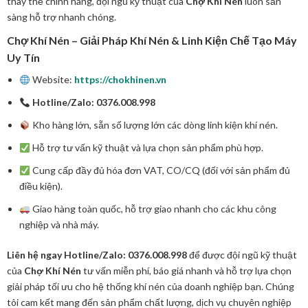
thay thế chính hãng, đội ngũ kỹ thuật của
Chợ Khí Nén
luôn sẵn
sàng hỗ trợ nhanh chóng.
Chợ Khí Nén – Giải Pháp Khí Nén & Linh Kiện Chế Tạo Máy
Uy Tín
Website:
https://chokhinen.vn
Hotline/Zalo:
0376.008.998
Kho hàng lớn, sẵn số lượng lớn các dòng linh kiện khí nén.
Hỗ trợ tư vấn kỹ thuật và lựa chọn sản phẩm phù hợp.
Cung cấp đầy đủ hóa đơn VAT, CO/CQ (đối với sản phẩm đủ
điều kiện).
Giao hàng toàn quốc, hỗ trợ giao nhanh cho các khu công
nghiệp và nhà máy.
Liên hệ ngay Hotline/Zalo: 0376.008.998
để được đội ngũ kỹ thuật
của
Chợ Khí Nén
tư vấn miễn phí, báo giá nhanh và hỗ trợ lựa chọn
giải pháp tối ưu cho hệ thống khí nén của doanh nghiệp bạn. Chúng
tôi cam kết mang đến sản phẩm chất lượng, dịch vụ chuyên nghiệp