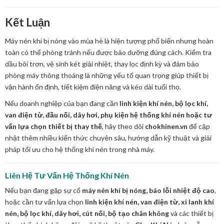
Kết Luận
Máy nén khí bị nóng vào mùa hè là hiện tượng phổ biến nhưng hoàn
toàn có thể phòng tránh nếu được bảo dưỡng đúng cách. Kiểm tra
dầu bôi trơn, vệ sinh két giải nhiệt, thay lọc định kỳ và đảm bảo
phòng máy thông thoáng là những yếu tố quan trọng giúp thiết bị
vận hành ổn định, tiết kiệm điện năng và kéo dài tuổi thọ.
Nếu doanh nghiệp của bạn đang cần
linh kiện khí nén, bộ lọc khí,
van điện từ, đầu nối, dây hơi, phụ kiện hệ thống khí nén hoặc tư
vấn lựa chọn thiết bị thay thế
, hãy theo dõi
chokhinen.vn
để cập
nhật thêm nhiều kiến thức chuyên sâu, hướng dẫn kỹ thuật và giải
pháp tối ưu cho hệ thống khí nén trong nhà máy.
Liên Hệ Tư Vấn Hệ Thống Khí Nén
Nếu bạn đang gặp sự cố
máy nén khí bị nóng, báo lỗi nhiệt độ cao
,
hoặc cần tư vấn lựa chọn
linh kiện khí nén, van điện từ, xi lanh khí
nén, bộ lọc khí, dây hơi, cút nối, bộ tạo chân không
và các thiết bị