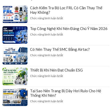
Cách Kiểm Tra Bộ Lọc FRL Có Cần Thay Thế
Hay Không?
ở
Chức năng bình luận bị tắt
Cách
Kiểm
Top Công Nghệ Khí Nén Đáng Chú Ý Năm 2026
Tra
ở
Chức năng bình luận bị tắt
Bộ
Top
Lọc
Công
FRL
Nghệ
Có
Có Nên Thay Thế SMC Bằng Airtac?
Khí
Cần
ở
Chức năng bình luận bị tắt
Nén
Thay
Có
Đáng
Thế
Nên
Chú
Hay
Thay
Ý
Không?
Thiết Bị Khí Nén Đạt Chuẩn ESG
Thế
Năm
ở
Chức năng bình luận bị tắt
SMC
2026
Thiết
Bằng
Bị
Airtac?
Khí
Tại Sao Nên Trang Bị Dây Hơi Rulo Cho Hệ
Nén
Thống Khí Nén?
Đạt
ở
Chức năng bình luận bị tắt
Chuẩn
Tại
ESG
Sao