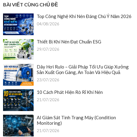
Nên
BÀI VIẾT CÙNG CHỦ ĐỀ
Trang
Bị
Top Công Nghệ Khí Nén Đáng Chú Ý Năm 2026
Dây
Hơi
04/08/2026
Rulo
Cho
Hệ
Thiết Bị Khí Nén Đạt Chuẩn ESG
Thống
29/07/2026
Khí
Nén?
Dây Hơi Rulo – Giải Pháp Tối Ưu Giúp Xưởng
Sản Xuất Gọn Gàng, An Toàn Và Hiệu Quả
23/07/2026
10 Cách Phát Hiện Rò Rỉ Khí Nén
21/07/2026
AI Giám Sát Tình Trạng Máy (Condition
Monitoring)
21/07/2026